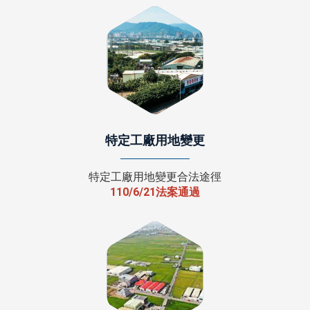
特定工廠用地變更
特定工廠用地變更合法途徑
110/6/21法案通過